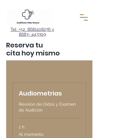
Tel: +52 8681108276 y
8683- 443309
Reserva tu
cita hoy mismo
Audiometrias
Revision de Oidos y Examen
de Audición
1 h
Al
Al momento
momento