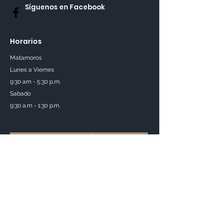
Síguenos en Facebook
Horarios
Matamoros
Lunes a Viernes
9:30 am - 5:30 p,m.
Sabado
9:30 a.m - 1:30 p.m.
Reservar ahora
Contáctanos
Nombre Completo