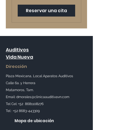
Reservar una cita
Auditivos
Vida Nueva
Dirección
Plaza Mexicana, Local Aparatos Auditivos
Calle 6a. y Herrera
Matamoros, Tam.
Email:
dmorales@clinicaauditivavn.com
Tel Cel:
+52
8681108276
Tel :
+52 8683-443309
Mapa de ubicación